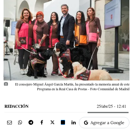
photo_camera
El consejero Miguel Ángel García Martín, ha presentado la memoria anual de este
Programa en la Real Casa de Postas - Foto Comunidad de Madrid
REDACCIÓN
25/abr/25
- 12:41
Agregar a Google