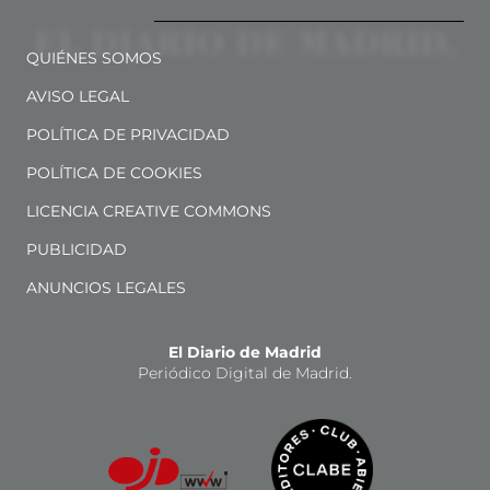
QUIÉNES SOMOS
AVISO LEGAL
POLÍTICA DE PRIVACIDAD
POLÍTICA DE COOKIES
LICENCIA CREATIVE COMMONS
PUBLICIDAD
ANUNCIOS LEGALES
El Diario de Madrid
Periódico Digital de Madrid.