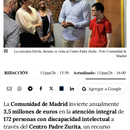
photo_camera
La consejera Dávila, durante su visita al Centro Padre Zurita - Foto Comunidad de
Madrid
REDACCIÓN
Actualizado:
11/jun/26
- 15:59
11/jun/26 - 16:00
Agregar a Google
La
Comunidad de Madrid
invierte anualmente
3,5 millones de euros
en la
atención integral
de
172 personas con discapacidad intelectual
a
través del
Centro Padre Zurita
, un recurso