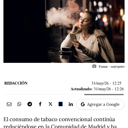
photo_camera
Fumar - senivpetro
REDACCIÓN
31/may/26
- 12:25
Actualizado:
31/may/26 - 12:26
Agregar a Google
El consumo de tabaco convencional continúa
reduciéndose en la Comunidad de Madrid y ha