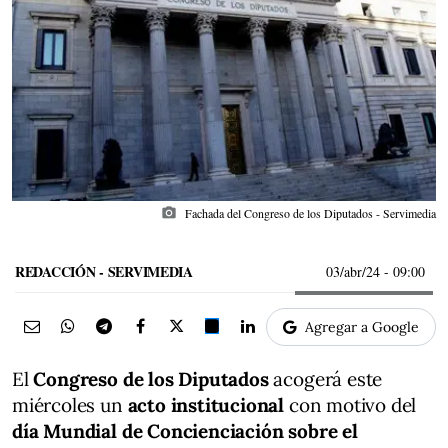
photo_camera
Fachada del Congreso de los Diputados - Servimedia
REDACCIÓN - SERVIMEDIA
03/abr/24
- 09:00
Agregar a Google
El
Congreso de los Diputados
acogerá este
miércoles un
acto institucional
con motivo del
día Mundial de Concienciación sobre el