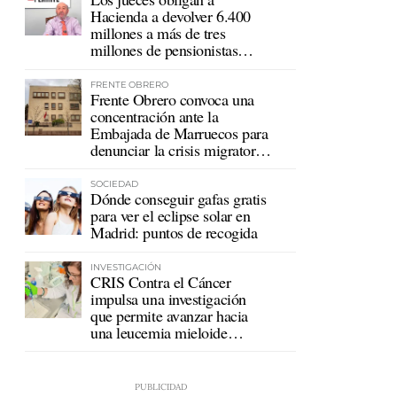
Hacienda a devolver 6.400
millones a más de tres
millones de pensionistas
mutualistas
FRENTE OBRERO
Frente Obrero convoca una
concentración ante la
Embajada de Marruecos para
denunciar la crisis migratoria
en Ceuta
SOCIEDAD
Dónde conseguir gafas gratis
para ver el eclipse solar en
Madrid: puntos de recogida
INVESTIGACIÓN
CRIS Contra el Cáncer
impulsa una investigación
que permite avanzar hacia
una leucemia mieloide
crónica sin tratamiento