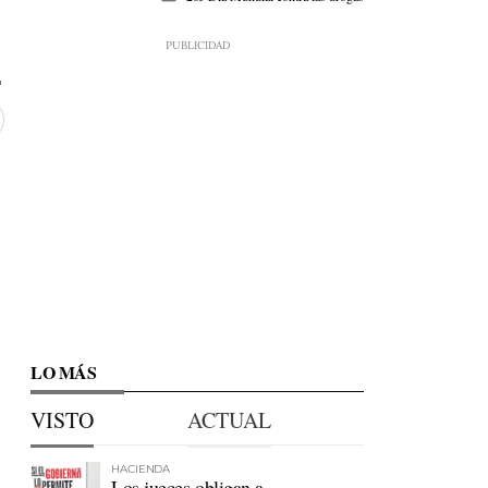
LO MÁS
VISTO
ACTUAL
HACIENDA
Los jueces obligan a