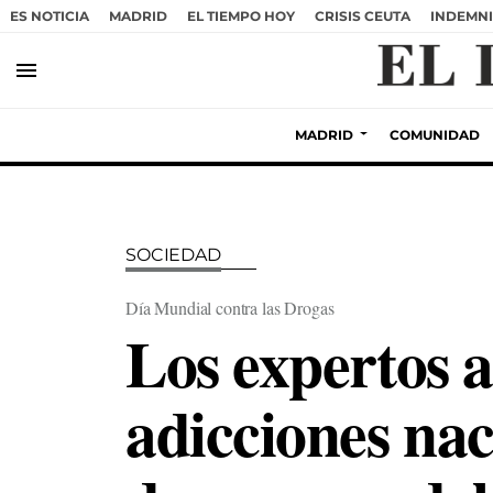
ES NOTICIA
MADRID
EL TIEMPO HOY
CRISIS CEUTA
INDEMNI
menu
MADRID
COMUNIDAD
SOCIEDAD
Día Mundial contra las Drogas
Los expertos a
adicciones nac