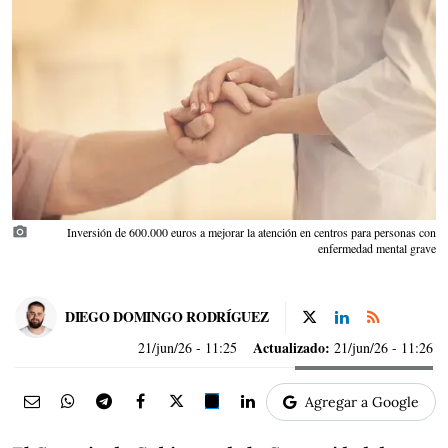
photo_camera
Inversión de 600.000 euros a mejorar la atención en centros para personas con
enfermedad mental grave
DIEGO DOMINGO RODRÍGUEZ
Actualizado:
21/jun/26
- 11:25
21/jun/26 - 11:26
Agregar a Google