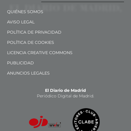
QUIÉNES SOMOS
AVISO LEGAL
POLÍTICA DE PRIVACIDAD
POLÍTICA DE COOKIES
LICENCIA CREATIVE COMMONS
PUBLICIDAD
ANUNCIOS LEGALES
El Diario de Madrid
Periódico Digital de Madrid.