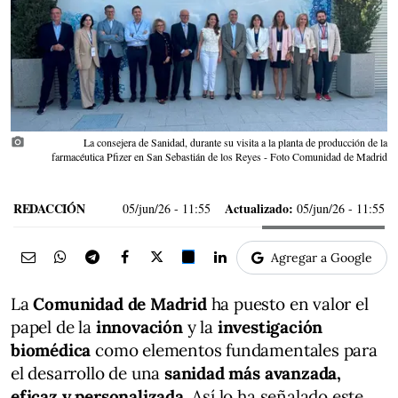
photo_camera
La consejera de Sanidad, durante su visita a la planta de producción de la
farmacéutica Pfizer en San Sebastián de los Reyes - Foto Comunidad de Madrid
REDACCIÓN
Actualizado:
05/jun/26
- 11:55
05/jun/26 - 11:55
Agregar a Google
La
Comunidad de Madrid
ha puesto en valor el
papel de la
innovación
y la
investigación
biomédica
como elementos fundamentales para
el desarrollo de una
sanidad más avanzada,
eficaz y personalizada
. Así lo ha señalado este