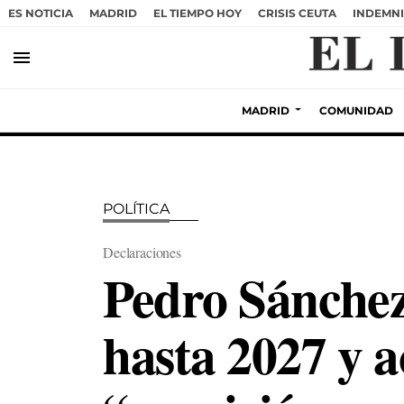
ES NOTICIA
MADRID
EL TIEMPO HOY
CRISIS CEUTA
INDEMNI
menu
MADRID
COMUNIDAD
POLÍTICA
Declaraciones
Pedro Sánchez
hasta 2027 y a