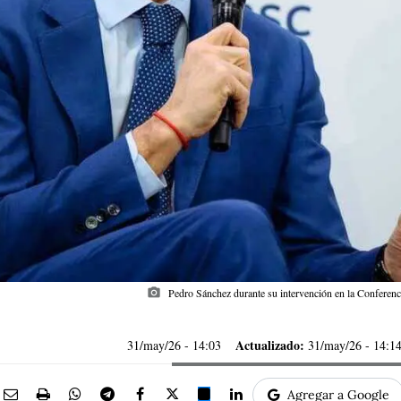
photo_camera
Pedro Sánchez durante su intervención en la Conferen
Actualizado:
31/may/26
- 14:03
31/may/26 - 14:1
Agregar a Google