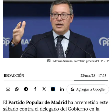
photo_camera
Alfonso Serrano, secretario general del PP - PP
REDACCIÓN
22/mar/25
- 17:53
Agregar a Google
El
Partido Popular de Madrid
ha arremetido este
sábado contra el delegado del Gobierno en la