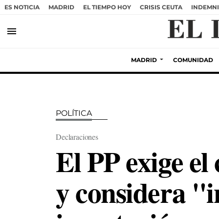
ES NOTICIA
MADRID
EL TIEMPO HOY
CRISIS CEUTA
INDEMNI
menu
MADRID
COMUNIDAD
POLÍTICA
Declaraciones
El PP exige el
y considera "i