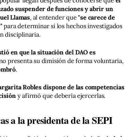
e popular llegan después de conocerse que
el
azado suspender de funciones y abrir un
nuel Llamas
, al entender que
"se carece de
"
para determinar si los hechos investigados
 disciplinaria.
stió en que la situación del DAO es
 no presenta su dimisión de forma voluntaria,
nombró
.
rgarita Robles dispone de las competencias
cisión
y afirmó que debería ejercerlas.
cas a la presidenta de la SEPI