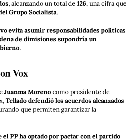
dos
, alcanzando un total de
126
, una cifra que
del Grupo Socialista
.
ivo evita asumir responsabilidades políticas
 cadena de dimisiones supondría un
obierno
.
con Vox
de
Juanma Moreno
como presidente de
x,
Tellado defendió los acuerdos alcanzados
gurando que permiten garantizar la
ue
el PP ha optado por pactar con el partido