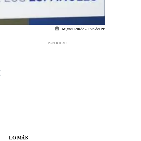
photo_camera
Miguel Tellado - Foto del PP
4
LO MÁS