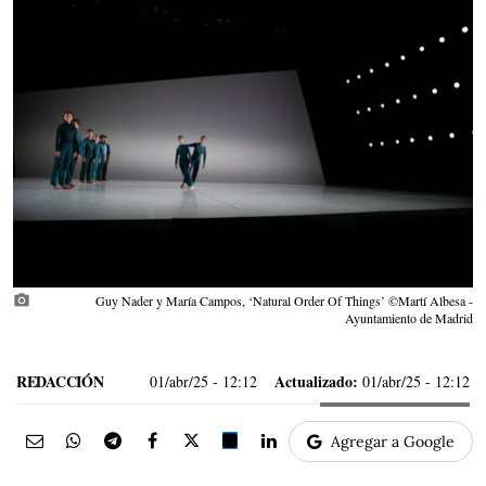
photo_camera
Guy Nader y María Campos, ‘Natural Order Of Things’ ©Martí Albesa -
Ayuntamiento de Madrid
REDACCIÓN
Actualizado:
01/abr/25
- 12:12
01/abr/25 - 12:12
Agregar a Google