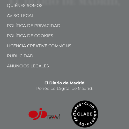
QUIÉNES SOMOS
AVISO LEGAL
POLÍTICA DE PRIVACIDAD
POLÍTICA DE COOKIES
LICENCIA CREATIVE COMMONS
PUBLICIDAD
ANUNCIOS LEGALES
El Diario de Madrid
Periódico Digital de Madrid.