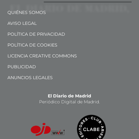
QUIÉNES SOMOS
AVISO LEGAL
POLÍTICA DE PRIVACIDAD
POLÍTICA DE COOKIES
LICENCIA CREATIVE COMMONS
PUBLICIDAD
ANUNCIOS LEGALES
El Diario de Madrid
Periódico Digital de Madrid.