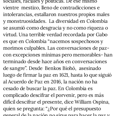
sociales, raciales y políticas. De ese mismo
vientre mestizo, lleno de contradicciones e
intolerancias, estallaron nuestros propios males
y monstruosidades. La diversidad en Colombia
se asumió como desgracia y no como riqueza o
virtud. Una terrible verdad recordada por Gabo
es que en Colombia “nacemos sospechosos y
morimos culpables. Las conversaciones de paz-
con excepciones mínimas pero memorables- han
terminado desde hace años en conversaciones
de sangre”. Desde Benkos Biohó, asesinado
luego de firmar la paz en 1621, hasta lo que siguió
al Acuerdo de Paz en 2016, la nación no ha
cesado de buscar la paz. En Colombia es
complicado descifrar el porvenir, pero es más
difícil descifrar el presente, dice William Ospina,
quien se pregunta: “¿Por qué el presupuesto
general de la nación no sirve para hacer la paz y