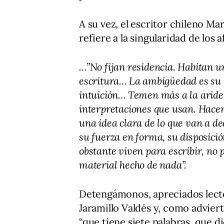
A su vez, el escritor chileno M
refiere a la singularidad de los 
…”No fijan residencia. Habitan u
escritura… La ambigüedad es su 
intuición… Temen más a la aridez
interpretaciones que usan. Hacen
una idea clara de lo que van a de
su fuerza en forma, su disposici
obstante viven para escribir, no 
material hecho de nada”.
Detengámonos, apreciados lecto
Jaramillo Valdés y, como adviert
“que tiene siete palabras, que d