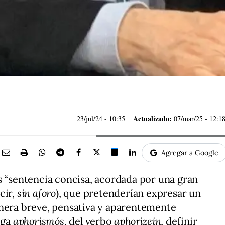
Actualizado:
23/jul/24
- 10:35
07/mar/25 - 12:1
Agregar a Google
s “sentencia concisa, acordada por una gran
ecir,
sin aforo
), que pretenderían expresar un
anera breve, pensativa y aparentemente
ega
aphorismós
, del verbo
aphorizein
, definir