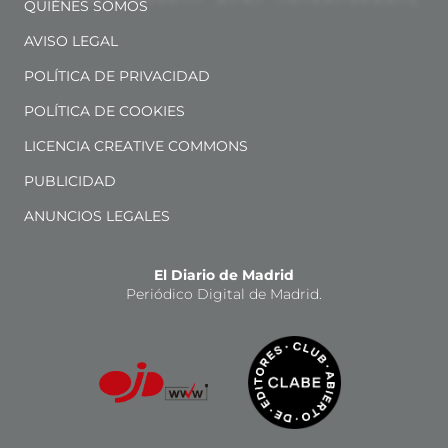
QUIÉNES SOMOS
AVISO LEGAL
POLÍTICA DE PRIVACIDAD
POLÍTICA DE COOKIES
LICENCIA CREATIVE COMMONS
PUBLICIDAD
ANUNCIOS LEGALES
El Diario de Madrid
Periódico Digital de Madrid.