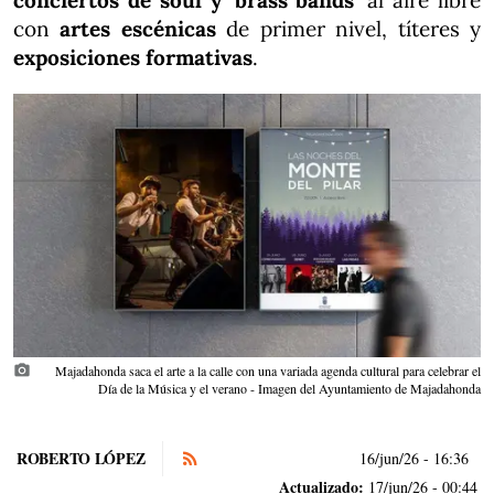
conciertos de soul y 'brass bands'
al aire libre
con
artes escénicas
de primer nivel, títeres y
exposiciones formativas
.
photo_camera
Majadahonda saca el arte a la calle con una variada agenda cultural para celebrar el
Día de la Música y el verano - Imagen del Ayuntamiento de Majadahonda
ROBERTO LÓPEZ
16/jun/26
- 16:36
Actualizado:
17/jun/26 - 00:44