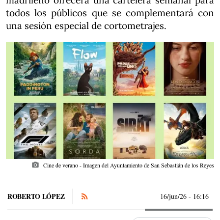
madrileño ofrecerá una cartelera semanal para
todos los públicos que se complementará con
una sesión especial de cortometrajes.
photo_camera
Cine de verano - Imagen del Ayuntamiento de San Sebastián de los Reyes
ROBERTO LÓPEZ
16/jun/26
- 16:16