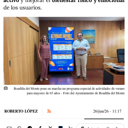
activo
y mejorar el
bienestar físico y emocional
de los usuarios.
photo_camera
Boadilla del Monte pone en marcha un programa especial de actividades de verano
para mayores de 65 años - Foto del Ayuntamiento de Boadilla del Monte
ROBERTO LÓPEZ
26/jun/26
- 11:17