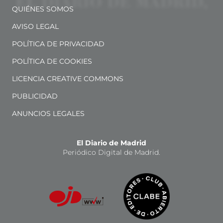
QUIÉNES SOMOS
AVISO LEGAL
POLÍTICA DE PRIVACIDAD
POLÍTICA DE COOKIES
LICENCIA CREATIVE COMMONS
PUBLICIDAD
ANUNCIOS LEGALES
El Diario de Madrid
Periódico Digital de Madrid.