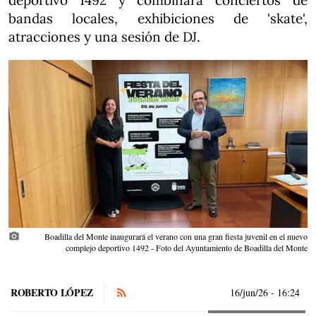
deportivo 1492 y combinará conciertos de
bandas locales, exhibiciones de 'skate',
atracciones y una sesión de DJ.
photo_camera
Boadilla del Monte inaugurará el verano con una gran fiesta juvenil en el nuevo
complejo deportivo 1492 - Foto del Ayuntamiento de Boadilla del Monte
ROBERTO LÓPEZ
16/jun/26
- 16:24