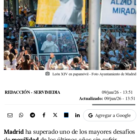
photo_camera
León XIV en papamóvil - Foto Ayuntamiento de Madrid
REDACCIÓN - SERVIMEDIA
09/jun/26
- 13:51
Actualizado:
09/jun/26 - 13:51
Agregar a Google
Madrid
ha superado uno de los mayores desafíos
de
movilidad
de los últimos años sin sufrir