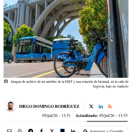
photo_camera
Imagen de archivo de un autobús de la EMT y una estación de bicimad, en la calle de
Segovia, bajo en viaducto
DIEGO DOMINGO RODRÍGUEZ
Actualizado:
05/jul/26
- 13:51
05/jul/26 - 13:53
Agregar a Google