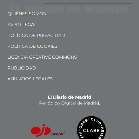
QUIÉNES SOMOS
AVISO LEGAL
POLÍTICA DE PRIVACIDAD
POLÍTICA DE COOKIES
LICENCIA CREATIVE COMMONS
PUBLICIDAD
ANUNCIOS LEGALES
El Diario de Madrid
Periódico Digital de Madrid.