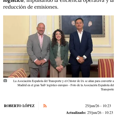
logístico
, impulsando la eficiencia operativa y la
reducción de emisiones.
photo_camera
La Asociación Española del Transporte y el Clúster de IA se alían para convertir a
Madrid en el gran 'hub' logístico europeo - Foto de la Asociación Española del
Transporte
ROBERTO LÓPEZ
25/jun/26
- 10:23
Actualizado:
25/jun/26 - 10:23