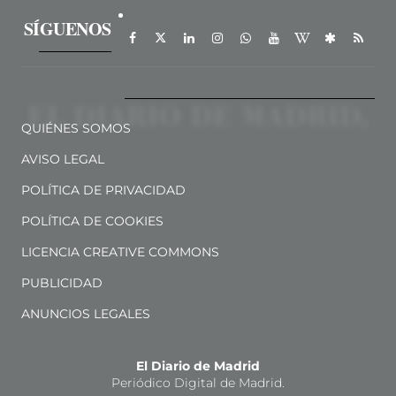
SÍGUENOS
QUIÉNES SOMOS
AVISO LEGAL
POLÍTICA DE PRIVACIDAD
POLÍTICA DE COOKIES
LICENCIA CREATIVE COMMONS
PUBLICIDAD
ANUNCIOS LEGALES
El Diario de Madrid
Periódico Digital de Madrid.