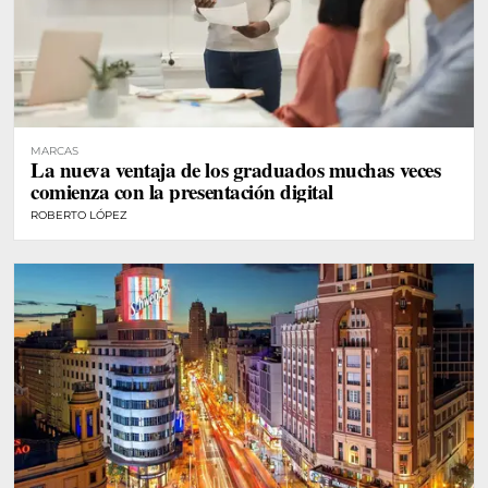
MARCAS
La nueva ventaja de los graduados muchas veces
comienza con la presentación digital
ROBERTO LÓPEZ