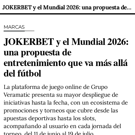
JOKERBET y el Mundial 2026: una propuesta de entretenimiento que va más allá del fútbol
MARCAS
JOKERBET y el Mundial 2026:
una propuesta de
entretenimiento que va más allá
del fútbol
La plataforma de juego online de Grupo
Veramatic presenta su mayor despliegue de
iniciativas hasta la fecha, con un ecosistema de
promociones y torneos que cubre desde las
apuestas deportivas hasta los slots,
acompañando al usuario en cada jornada del
torneo, del 11 de junio al 19 de julio.