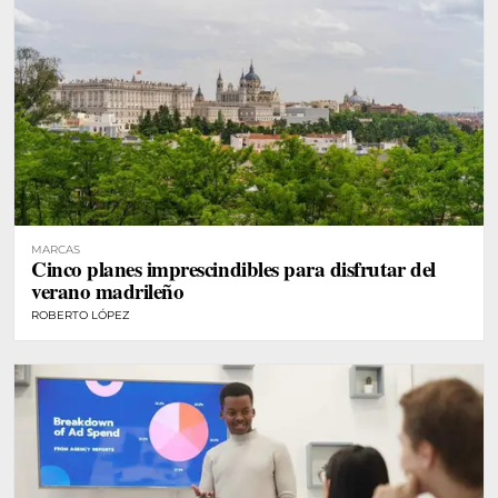
MARCAS
Cinco planes imprescindibles para disfrutar del
verano madrileño
ROBERTO LÓPEZ