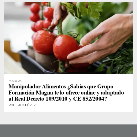
MARCAS
Manipulador Alimentos ¿Sabías que Grupo
Formación Magna te lo ofrece online y adaptado
al Real Decreto 109/2010 y CE 852/2004?
ROBERTO LÓPEZ