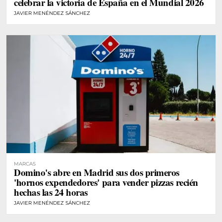
celebrar la victoria de España en el Mundial 2026
JAVIER MENÉNDEZ SÁNCHEZ
MARCAS
Domino's abre en Madrid sus dos primeros
'hornos expendedores' para vender pizzas recién
hechas las 24 horas
JAVIER MENÉNDEZ SÁNCHEZ