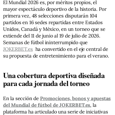
El Mundial 2026 es, por méritos propios, el
mayor espectáculo deportivo de la historia. Por
primera vez, 48 selecciones disputarán 104
partidos en 16 sedes repartidas entre Estados
Unidos, Canadá y México, en un torneo que se
extiende del 11 de junio al 19 de julio de 2026.
Semanas de fútbol ininterrumpido que
JOKERBET.es
ha convertido en el eje central de
su propuesta de entretenimiento para el verano.
Una cobertura deportiva diseñada
para cada jornada del torneo
En la sección de
Promociones, bonos y apuestas
del Mundial de fútbol de JOKERBET.es
, la
plataforma ha articulado una serie de iniciativas