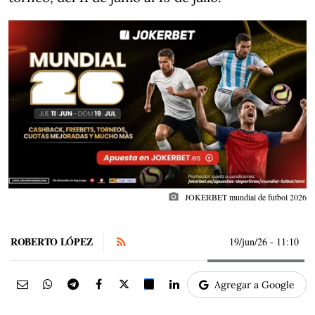
photo_camera
JOKERBET mundial de futbol 2026
ROBERTO LÓPEZ
19/jun/26
- 11:10
Agregar a Google