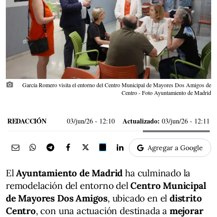
photo_camera
García Romero visita el entorno del Centro Municipal de Mayores Dos Amigos de
Centro - Foto Ayuntamiento de Madrid
REDACCIÓN
Actualizado:
03/jun/26
- 12:10
03/jun/26 - 12:11
Agregar a Google
El
Ayuntamiento de Madrid
ha culminado la
remodelación del entorno del
Centro Municipal
de Mayores Dos Amigos
, ubicado en el
distrito
Centro
, con una actuación destinada a
mejorar