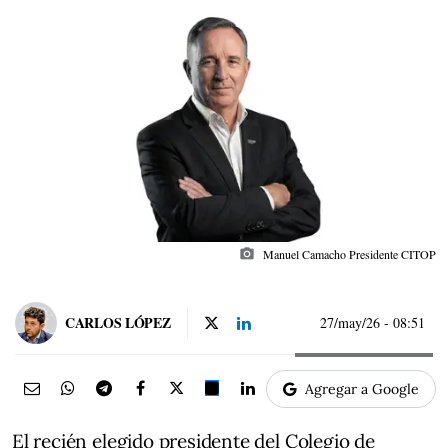
photo_camera
Manuel Camacho Presidente CITOP
CARLOS LÓPEZ
27/may/26
- 08:51
Agregar a Google
El recién elegido presidente del Colegio de