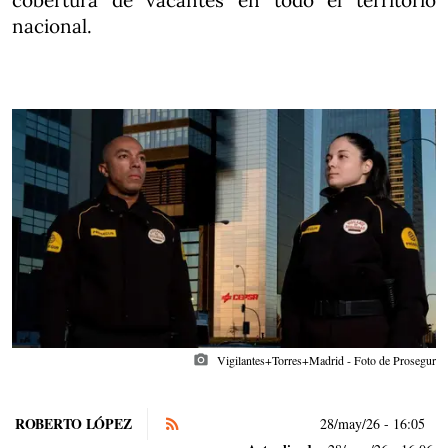
cobertura de vacantes en todo el territorio
nacional.
photo_camera
Vigilantes+Torres+Madrid - Foto de Prosegur
ROBERTO LÓPEZ
28/may/26
- 16:05