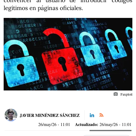
convencer al usuario de introducir códigos
legítimos en páginas oficiales.
photo_camera
Faxploit
JAVIER MENÉNDEZ SÁNCHEZ
Actualizado:
26/may/26
- 11:01
26/may/26 - 11:01