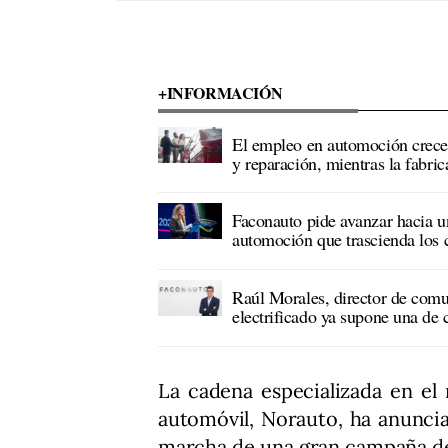
+INFORMACIÓN
El empleo en automoción crece
y reparación, mientras la fabri
Faconauto pide avanzar hacia un
automoción que trascienda los c
Raúl Morales, director de comu
electrificado ya supone una de
La cadena especializada en el
automóvil, Norauto, ha anuncia
marcha de una gran campaña 