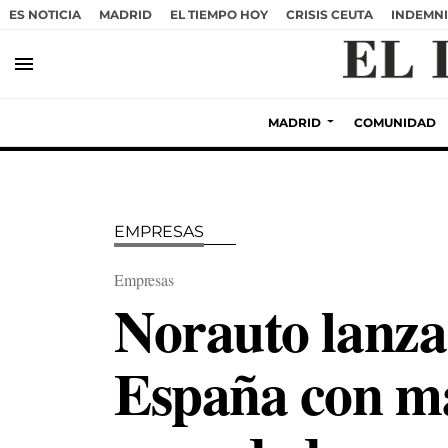
ES NOTICIA
MADRID
EL TIEMPO HOY
CRISIS CEUTA
INDEMNI
menu
MADRID
COMUNIDAD
EMPRESAS
Empresas
Norauto lanza
España con má