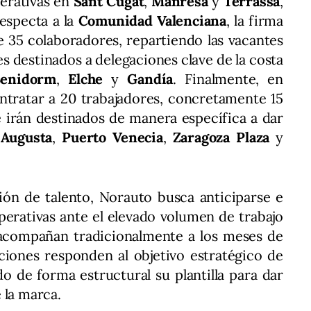
perativas en
Sant Cugat
,
Manresa
y
Terrassa
,
respecta a la
Comunidad Valenciana
, la firma
de 35 colaboradores, repartiendo las vacantes
 destinados a delegaciones clave de la costa
enidorm
,
Elche
y
Gandía
. Finalmente, en
ntratar a 20 trabajadores, concretamente 15
 irán destinados de manera específica a dar
e
Augusta
,
Puerto Venecia
,
Zaragoza Plaza
y
ión de talento, Norauto busca anticiparse e
erativas ante el elevado volumen de trabajo
 acompañan tradicionalmente a los meses de
ciones responden al objetivo estratégico de
o de forma estructural su plantilla para dar
 la marca.