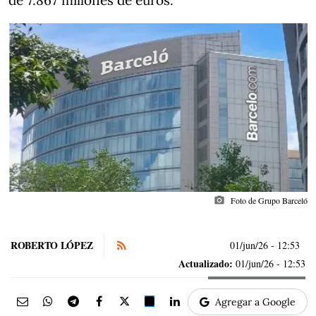
de 7.867 millones de euros.
photo_camera
Foto de Grupo Barceló
ROBERTO LÓPEZ
01/jun/26
- 12:53
Actualizado:
01/jun/26 - 12:53
Agregar a Google