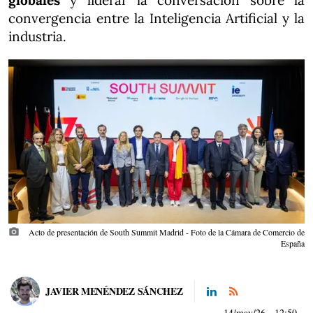
globales
y liderar la conversación sobre la
convergencia entre la Inteligencia Artificial y la
industria.
photo_camera
Acto de presentación de South Summit Madrid - Foto de la Cámara de Comercio de
España
JAVIER MENÉNDEZ SÁNCHEZ
14/may/26
- 12:50