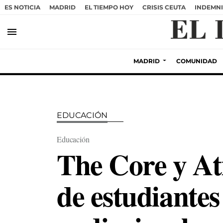
ES NOTICIA
MADRID
EL TIEMPO HOY
CRISIS CEUTA
INDEMNI
menu
MADRID
COMUNIDAD
EDUCACIÓN
Educación
The Core y At
de estudiantes