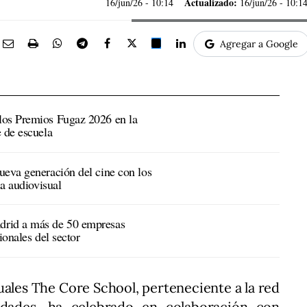
Actualizado:
16/jun/26
- 10:14
16/jun/26 - 10:1
Agregar a Google
los Premios Fugaz 2026 en la
 de escuela
ueva generación del cine con los
ia audiovisual
drid a más de 50 empresas
ionales del sector
uales The Core School, perteneciente a la red
idades, ha celebrado en colaboración con