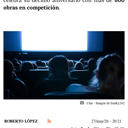
celebra su décimo aniversario con más de
600
obras en competición
.
photo_camera
Cine - Imagen de franky242
ROBERTO LÓPEZ
27/may/26
- 20:21