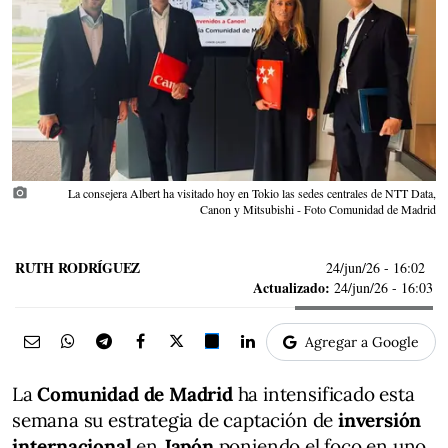
photo_camera
La consejera Albert ha visitado hoy en Tokio las sedes centrales de NTT Data,
Canon y Mitsubishi - Foto Comunidad de Madrid
RUTH RODRÍGUEZ
24/jun/26
- 16:02
Actualizado:
24/jun/26 - 16:03
Agregar a Google
La
Comunidad de Madrid
ha intensificado esta
semana su estrategia de captación de
inversión
internacional
en
Japón
poniendo el foco en uno