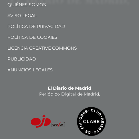
QUIÉNES SOMOS
AVISO LEGAL
POLÍTICA DE PRIVACIDAD
POLÍTICA DE COOKIES
LICENCIA CREATIVE COMMONS
PUBLICIDAD
ANUNCIOS LEGALES
El Diario de Madrid
Periódico Digital de Madrid.