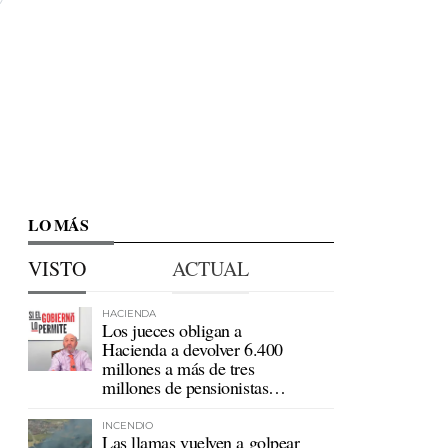
LO MÁS
VISTO
ACTUAL
HACIENDA
Los jueces obligan a
Hacienda a devolver 6.400
millones a más de tres
millones de pensionistas
mutualistas
INCENDIO
Las llamas vuelven a golpear