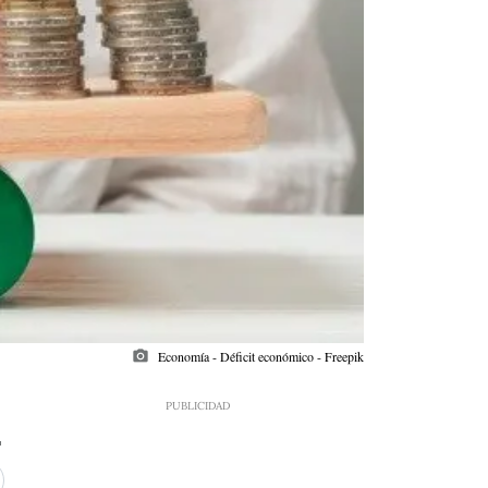
photo_camera
Economía - Déficit económico - Freepik