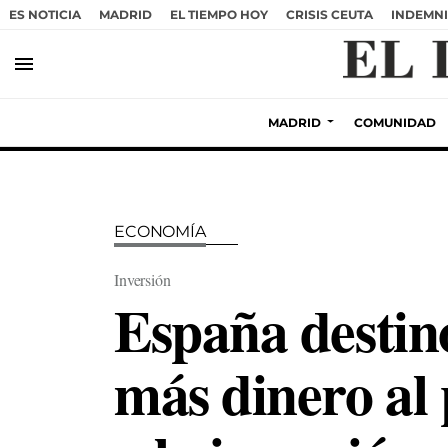
ES NOTICIA
MADRID
EL TIEMPO HOY
CRISIS CEUTA
INDEMNI
menu
MADRID
COMUNIDAD
ECONOMÍA
Inversión
España destin
más dinero al 