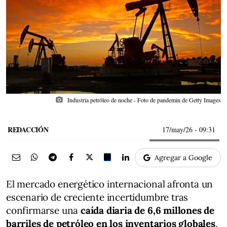
photo_camera
Industria petróleo de noche - Foto de pandemin de Getty Images
REDACCIÓN
17/may/26
- 09:31
Agregar a Google
El mercado energético internacional afronta un
escenario de creciente incertidumbre tras
confirmarse una
caída diaria de 6,6 millones de
barriles de petróleo en los inventarios globales
,