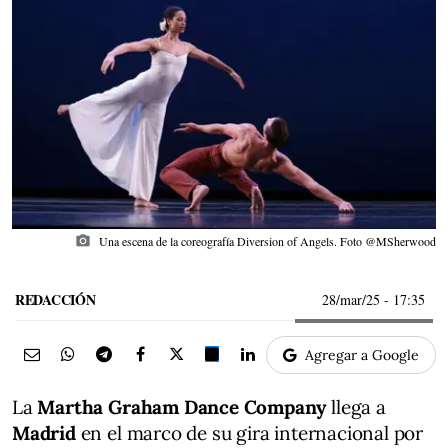
photo_camera
Una escena de la coreografía Diversion of Angels. Foto @MSherwood
REDACCIÓN
28/mar/25
- 17:35
Agregar a Google
La
Martha Graham Dance Company
llega a
Madrid
en el marco de su gira internacional por