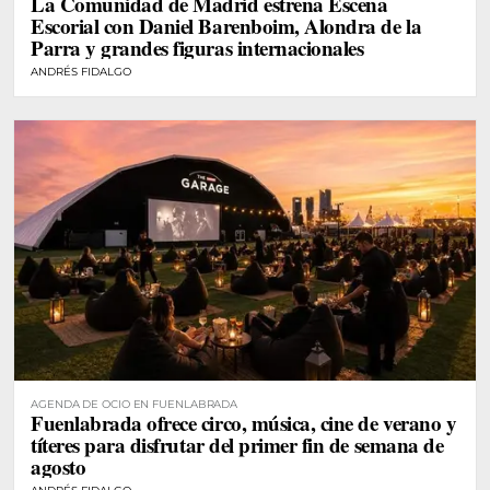
La Comunidad de Madrid estrena Escena
DE MADRID
Escorial con Daniel Barenboim, Alondra de la
Parra y grandes figuras internacionales
ANDRÉS FIDALGO
AGENDA DE OCIO EN FUENLABRADA
Fuenlabrada ofrece circo, música, cine de verano y
títeres para disfrutar del primer fin de semana de
agosto