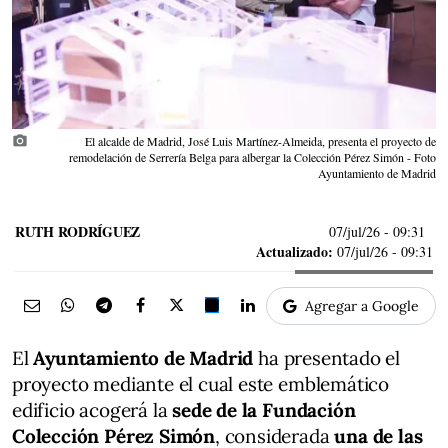
photo_camera
El alcalde de Madrid, José Luis Martínez-Almeida, presenta el proyecto de
remodelación de Serrería Belga para albergar la Colección Pérez Simón - Foto
Ayuntamiento de Madrid
RUTH RODRÍGUEZ
07/jul/26
- 09:31
Actualizado:
07/jul/26 - 09:31
Agregar a Google
El
Ayuntamiento de Madrid
ha presentado el
proyecto mediante el cual este emblemático
edificio acogerá la
sede de la Fundación
Colección Pérez Simón
, considerada
una de las