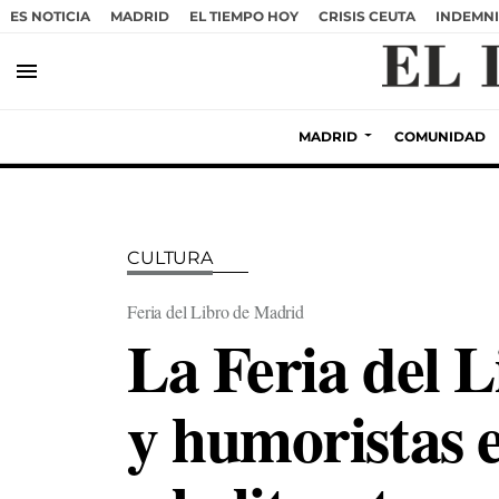
ES NOTICIA
MADRID
EL TIEMPO HOY
CRISIS CEUTA
INDEMNI
menu
MADRID
COMUNIDAD
CULTURA
Feria del Libro de Madrid
La Feria del L
y humoristas e