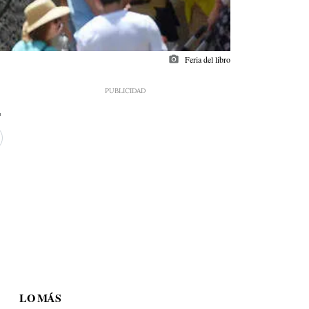
photo_camera
Feria del libro
LO MÁS