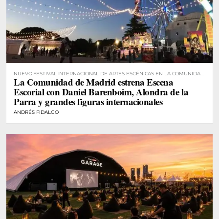
NUEVO FESTIVAL INTERNACIONAL DE ARTES ESCÉNICAS EN LA COMUNIDAD
La Comunidad de Madrid estrena Escena
DE MADRID
Escorial con Daniel Barenboim, Alondra de la
Parra y grandes figuras internacionales
ANDRÉS FIDALGO