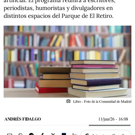
artificial. El programa reunirá a escritores,
periodistas, humoristas y divulgadores en
distintos espacios del Parque de El Retiro.
photo_camera
Libro - Foto de la Comunidad de Madrid
ANDRÉS FIDALGO
11/jun/26
- 16:08