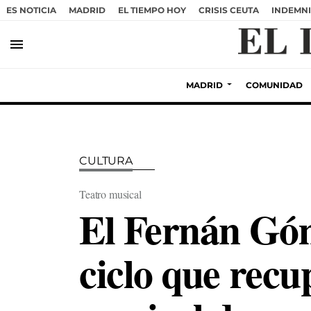
ES NOTICIA
MADRID
EL TIEMPO HOY
CRISIS CEUTA
INDEMNI
menu
MADRID
COMUNIDAD
CULTURA
Teatro musical
El Fernán Góm
ciclo que recup