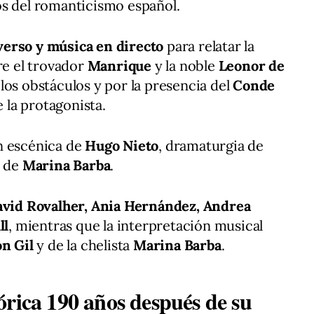
os del romanticismo español.
verso y música en directo
para relatar la
re el trovador
Manrique
y la noble
Leonor de
los obstáculos y por la presencia del
Conde
 la protagonista.
n escénica de
Hugo Nieto
, dramaturgia de
l de
Marina Barba
.
vid Rovalher, Ania Hernández, Andrea
ll
, mientras que la interpretación musical
n Gil
y de la chelista
Marina Barba
.
órica 190 años después de su