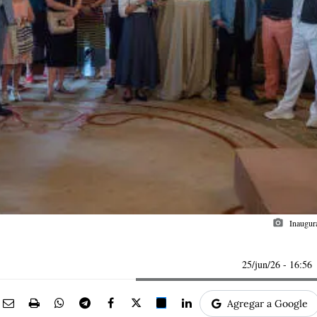
photo_camera
Inaugur
25/jun/26
- 16:56
Agregar a Google