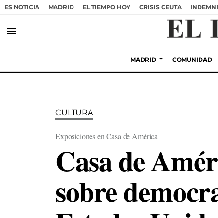
ES NOTICIA
MADRID
EL TIEMPO HOY
CRISIS CEUTA
INDEMNI
menu
MADRID
COMUNIDAD
CULTURA
Exposiciones en Casa de América
Casa de Améri
sobre democra