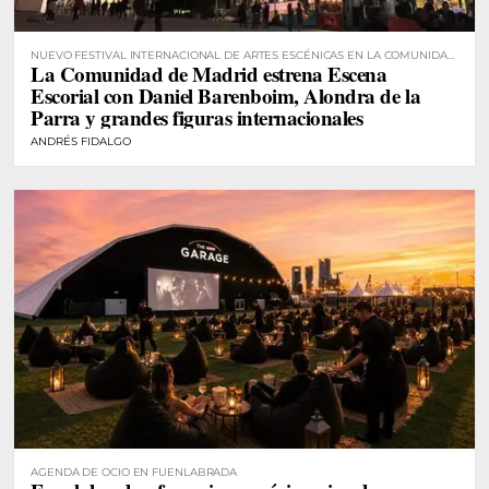
NUEVO FESTIVAL INTERNACIONAL DE ARTES ESCÉNICAS EN LA COMUNIDAD
La Comunidad de Madrid estrena Escena
DE MADRID
Escorial con Daniel Barenboim, Alondra de la
Parra y grandes figuras internacionales
ANDRÉS FIDALGO
AGENDA DE OCIO EN FUENLABRADA