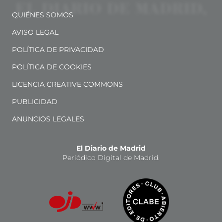
QUIÉNES SOMOS
AVISO LEGAL
POLÍTICA DE PRIVACIDAD
POLÍTICA DE COOKIES
LICENCIA CREATIVE COMMONS
PUBLICIDAD
ANUNCIOS LEGALES
El Diario de Madrid
Periódico Digital de Madrid.