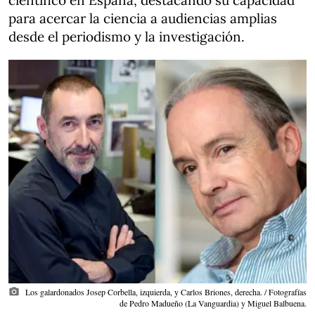
científico en España, destacando su capacidad
para acercar la ciencia a audiencias amplias
desde el periodismo y la investigación.
photo_camera
Los galardonados Josep Corbella, izquierda, y Carlos Briones, derecha. / Fotografías
de Pedro Madueño (La Vanguardia) y Miguel Balbuena.