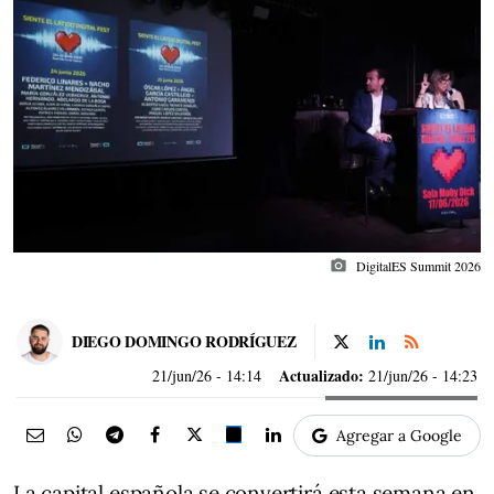
photo_camera
DigitalES Summit 2026
DIEGO DOMINGO RODRÍGUEZ
Actualizado:
21/jun/26
- 14:14
21/jun/26 - 14:23
Agregar a Google
La capital española se convertirá esta semana en