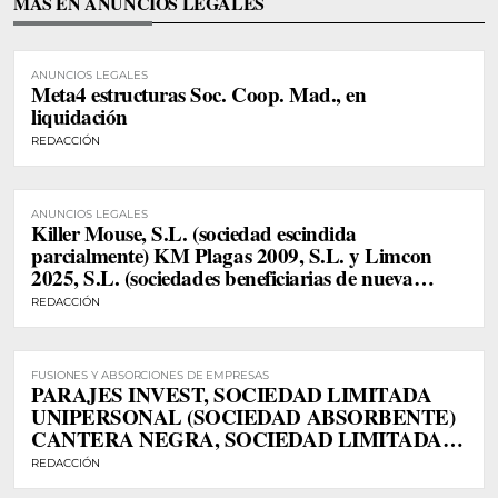
MÁS EN ANUNCIOS LEGALES
ANUNCIOS LEGALES
Meta4 estructuras Soc. Coop. Mad., en
liquidación
REDACCIÓN
ANUNCIOS LEGALES
Killer Mouse, S.L. (sociedad escindida
parcialmente) KM Plagas 2009, S.L. y Limcon
2025, S.L. (sociedades beneficiarias de nueva
creación)
REDACCIÓN
FUSIONES Y ABSORCIONES DE EMPRESAS
PARAJES INVEST, SOCIEDAD LIMITADA
UNIPERSONAL (SOCIEDAD ABSORBENTE)
CANTERA NEGRA, SOCIEDAD LIMITADA
UNIPERSONAL (SOCIEDAD ABSORBIDA)
REDACCIÓN