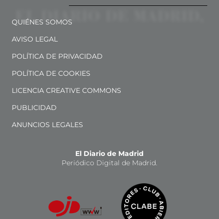
QUIÉNES SOMOS
AVISO LEGAL
POLÍTICA DE PRIVACIDAD
POLÍTICA DE COOKIES
LICENCIA CREATIVE COMMONS
PUBLICIDAD
ANUNCIOS LEGALES
El Diario de Madrid
Periódico Digital de Madrid.