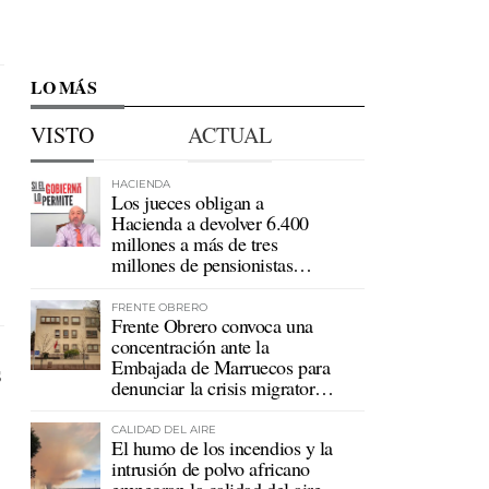
LO MÁS
VISTO
ACTUAL
HACIENDA
Los jueces obligan a
Hacienda a devolver 6.400
millones a más de tres
millones de pensionistas
mutualistas
FRENTE OBRERO
Frente Obrero convoca una
concentración ante la
Embajada de Marruecos para
denunciar la crisis migratoria
en Ceuta
CALIDAD DEL AIRE
El humo de los incendios y la
intrusión de polvo africano