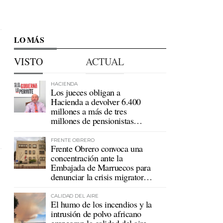
LO MÁS
VISTO
ACTUAL
HACIENDA
Los jueces obligan a
Hacienda a devolver 6.400
millones a más de tres
millones de pensionistas
mutualistas
FRENTE OBRERO
Frente Obrero convoca una
concentración ante la
Embajada de Marruecos para
denunciar la crisis migratoria
en Ceuta
CALIDAD DEL AIRE
El humo de los incendios y la
intrusión de polvo africano