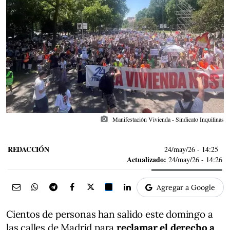
photo_camera
Manifestación Vivienda - Sindicato Inquilinas
REDACCIÓN
24/may/26
- 14:25
Actualizado:
24/may/26 - 14:26
Agregar a Google
Cientos de personas han salido este domingo a
las calles de Madrid para
reclamar el derecho a